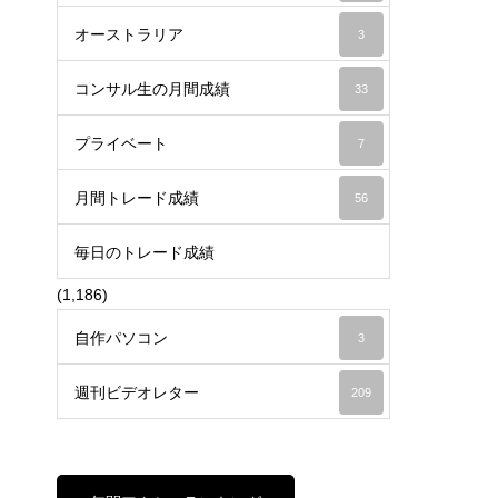
オーストラリア
3
コンサル生の月間成績
33
プライベート
7
月間トレード成績
56
毎日のトレード成績
(1,186)
自作パソコン
3
週刊ビデオレター
209