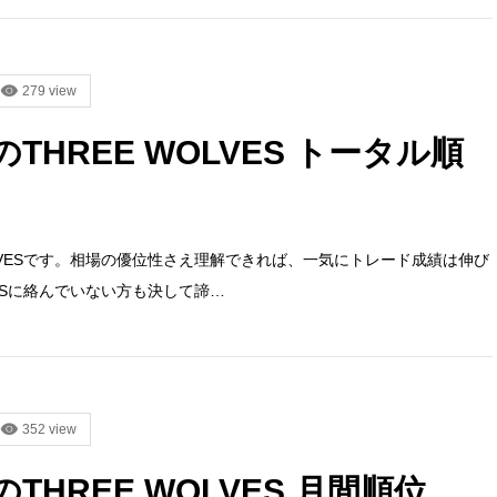
279 view
のTHREE WOLVES トータル順
OLVESです。相場の優位性さえ理解できれば、一気にトレード成績は伸び
VESに絡んでいない方も決して諦…
352 view
のTHREE WOLVES 月間順位