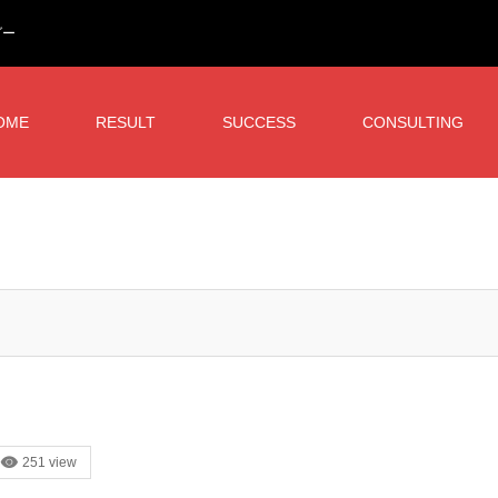
ダー
OME
RESULT
SUCCESS
CONSULTING
251 view