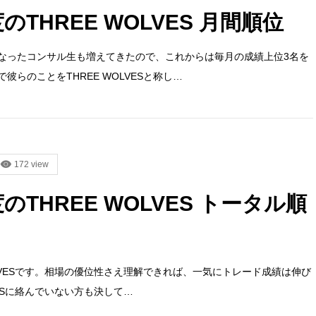
度のTHREE WOLVES 月間順位
なったコンサル生も増えてきたので、これからは毎月の成績上位3名を
らのことをTHREE WOLVESと称し…
172 view
度のTHREE WOLVES トータル順
OLVESです。相場の優位性さえ理解できれば、一気にトレード成績は伸び
VESに絡んでいない方も決して…