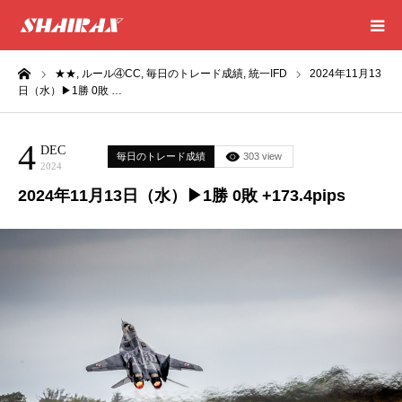
ーム
★★,
ルール④CC,
毎日のトレード成績,
統一IFD
2024年11月13
HOME
日（水）▶1勝 0敗 …
RESULT
4
DEC
毎日のトレード成績
303 view
2024
SUCCESS
2024年11月13日（水）▶1勝 0敗 +173.4pips
CONSULTING
EXCEL SHEET
NEWS
CONTACT