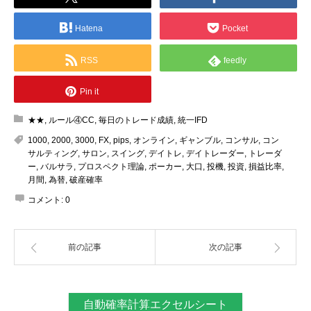
Hatena
Pocket
RSS
feedly
Pin it
★★
,
ルール④CC
,
毎日のトレード成績
,
統一IFD
1000
,
2000
,
3000
,
FX
,
pips
,
オンライン
,
ギャンブル
,
コンサル
,
コン
サルティング
,
サロン
,
スイング
,
デイトレ
,
デイトレーダー
,
トレーダ
ー
,
バルサラ
,
プロスペクト理論
,
ポーカー
,
大口
,
投機
,
投資
,
損益比率
,
月間
,
為替
,
破産確率
コメント:
0
前の記事
次の記事
自動確率計算エクセルシート