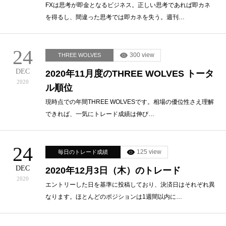
FXは思考が即金となるビジネス。正しい思考であれば即カネ
を得るし、間違った思考では即カネを失う。週刊…
24
300 view
THREE WOLVES
DEC
2020年11月度のTHREE WOLVES トータ
2020
ル順位
現時点での年間THREE WOLVESです。相場の優位性さえ理解
できれば、一気にトレード成績は伸び…
24
125 view
毎日のトレード成績
DEC
2020年12月3日（木）のトレード
2020
エントリーした日を基準に投稿しており、決済日はそれぞれ異
なります。ほとんどのポジションは1週間以内に…