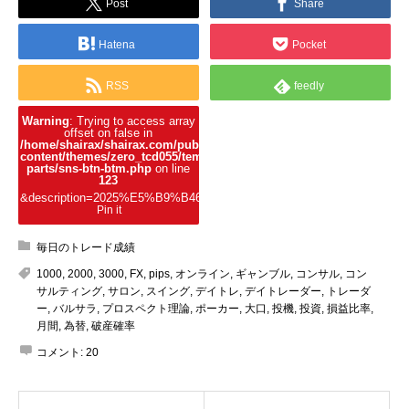
Post
Share
Hatena
Pocket
RSS
feedly
Warning
: Trying to access array
offset on false in
/home/shairax/shairax.com/public_html/wp-
content/themes/zero_tcd055/template-
parts/sns-btn-btm.php
on line
123
&description=2025%E5%B9%B46%E6%9C%8818%E6%97%A5%EF
Pin it
毎日のトレード成績
1000
,
2000
,
3000
,
FX
,
pips
,
オンライン
,
ギャンブル
,
コンサル
,
コン
サルティング
,
サロン
,
スイング
,
デイトレ
,
デイトレーダー
,
トレーダ
ー
,
バルサラ
,
プロスペクト理論
,
ポーカー
,
大口
,
投機
,
投資
,
損益比率
,
月間
,
為替
,
破産確率
コメント:
20