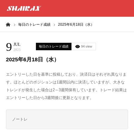
ーム
毎日のトレード成績
2025年6月18日（水）
HOME
9
RESULT
JUL
毎日のトレード成績
94 view
2025
2025年6月18日（水）
SUCCESS
エントリーした日を基準に投稿しており、決済日はそれぞれ異なりま
CONSULTING
す。ほとんどのポジションは1週間以内に決済していますが、大きな
トレンドが発生した場合は2～3週間保有しています。トレード結果は
EXCEL SHEET
エントリーした日から3週間後に更新となります。
NEWS
ノートレ
CONTACT