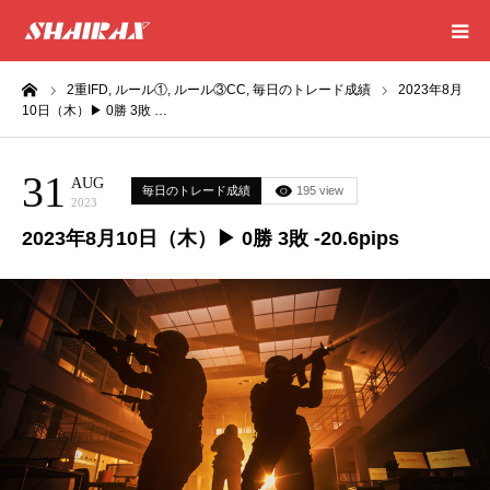
ーム
2重IFD,
ルール①,
ルール③CC,
毎日のトレード成績
2023年8月
HOME
10日（木）▶ 0勝 3敗 …
RESULT
31
AUG
毎日のトレード成績
195 view
2023
SUCCESS
2023年8月10日（木）▶ 0勝 3敗 -20.6pips
CONSULTING
EXCEL SHEET
NEWS
CONTACT