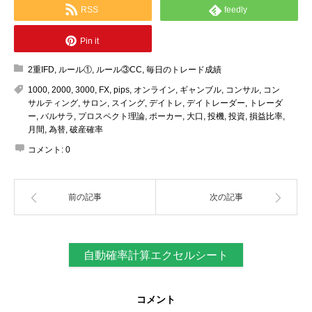
RSS
feedly
Pin it
2重IFD
,
ルール①
,
ルール③CC
,
毎日のトレード成績
1000
,
2000
,
3000
,
FX
,
pips
,
オンライン
,
ギャンブル
,
コンサル
,
コン
サルティング
,
サロン
,
スイング
,
デイトレ
,
デイトレーダー
,
トレーダ
ー
,
バルサラ
,
プロスペクト理論
,
ポーカー
,
大口
,
投機
,
投資
,
損益比率
,
月間
,
為替
,
破産確率
コメント:
0
前の記事
次の記事
自動確率計算エクセルシート
コメント