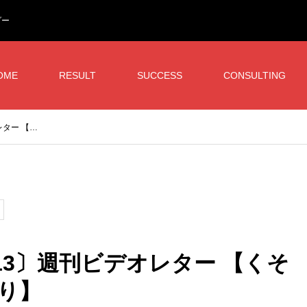
ダー
OME
RESULT
SUCCESS
CONSULTING
オレター 【…
-11.13〕週刊ビデオレター 【くそ
り】