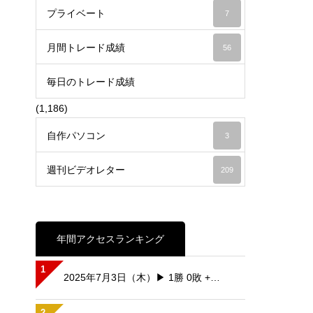
プライベート
7
月間トレード成績
56
毎日のトレード成績
(1,186)
自作パソコン
3
週刊ビデオレター
209
年間アクセスランキング
1
2025年7月3日（木）▶ 1勝 0敗 +…
2