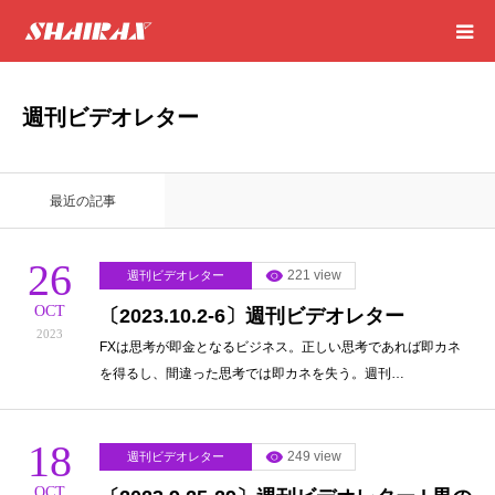
HOME
週刊ビデオレター
RESULT
最近の記事
SUCCESS
26
221 view
週刊ビデオレター
CONSULTING
OCT
〔2023.10.2-6〕週刊ビデオレター
2023
EXCEL SHEET
FXは思考が即金となるビジネス。正しい思考であれば即カネ
を得るし、間違った思考では即カネを失う。週刊…
NEWS
18
249 view
週刊ビデオレター
CONTACT
OCT