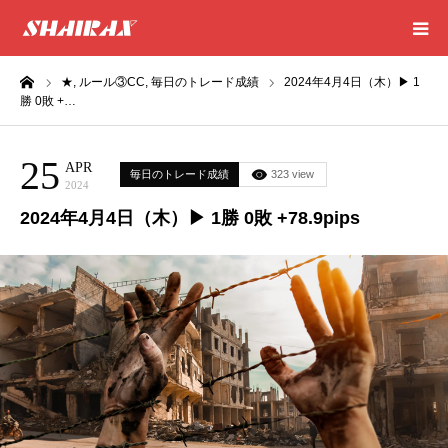
ーム
★,
ルール③CC,
毎日のトレード成績
2024年4月4日（木）▶ 1
HOME
勝 0敗 +…
RESULT
25
APR
毎日のトレード成績
323 view
2024
SUCCESS
2024年4月4日（木）▶ 1勝 0敗 +78.9pips
CONSULTING
EXCEL SHEET
NEWS
CONTACT