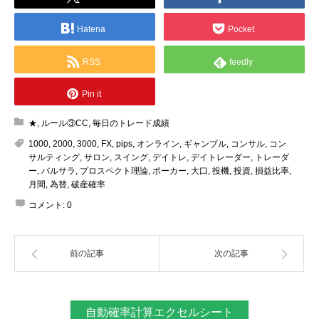
Hatena
Pocket
RSS
feedly
Pin it
★
,
ルール③CC
,
毎日のトレード成績
1000
,
2000
,
3000
,
FX
,
pips
,
オンライン
,
ギャンブル
,
コンサル
,
コン
サルティング
,
サロン
,
スイング
,
デイトレ
,
デイトレーダー
,
トレーダ
ー
,
バルサラ
,
プロスペクト理論
,
ポーカー
,
大口
,
投機
,
投資
,
損益比率
,
月間
,
為替
,
破産確率
コメント:
0
前の記事
次の記事
自動確率計算エクセルシート