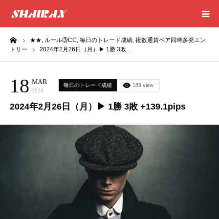
ーム
★★,
ルール③CC,
毎日のトレード成績,
複数通貨ペア同時多発エン
HOME
トリー
2024年2月26日（月）▶ 1勝 3敗 …
RESULT
18
MAR
毎日のトレード成績
189 view
2024
SUCCESS
2024年2月26日（月）▶ 1勝 3敗 +139.1pips
CONSULTING
EXCEL SHEET
NEWS
CONTACT