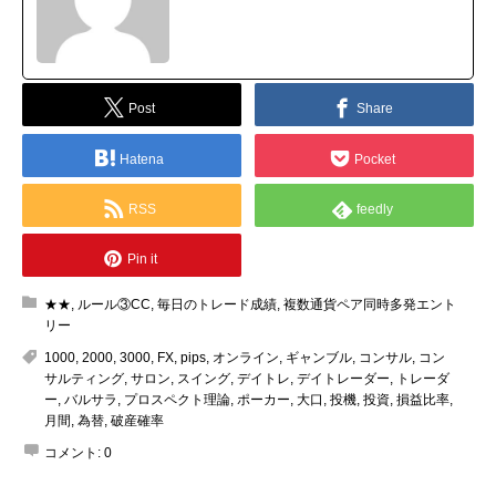
Post
Share
Hatena
Pocket
RSS
feedly
Pin it
★★
,
ルール③CC
,
毎日のトレード成績
,
複数通貨ペア同時多発エント
リー
1000
,
2000
,
3000
,
FX
,
pips
,
オンライン
,
ギャンブル
,
コンサル
,
コン
サルティング
,
サロン
,
スイング
,
デイトレ
,
デイトレーダー
,
トレーダ
ー
,
バルサラ
,
プロスペクト理論
,
ポーカー
,
大口
,
投機
,
投資
,
損益比率
,
月間
,
為替
,
破産確率
コメント:
0