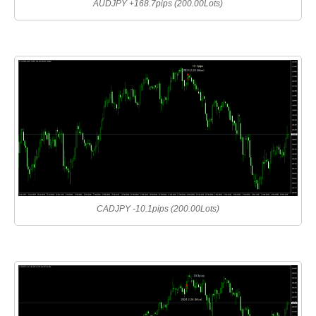
AUDJPY +168.7pips (200.00Lots)
CADJPY -10.1pips (200.00Lots)