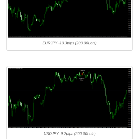
EURJPY -10.3pips (200.00Lots)
USDJPY -9.2pips (200.00Lots)