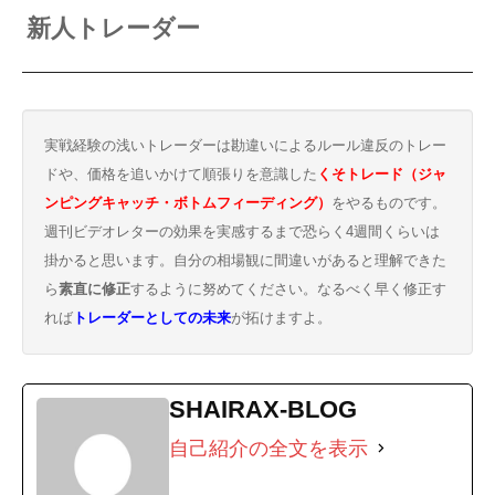
新人トレーダー
実戦経験の浅いトレーダーは勘違いによるルール違反のトレー
ドや、価格を追いかけて順張りを意識した
くそトレード（ジャ
ンピングキャッチ・ボトムフィーディング）
をやるものです。
週刊ビデオレターの効果を実感するまで恐らく4週間くらいは
掛かると思います。自分の相場観に間違いがあると理解できた
ら
素直に修正
するように努めてください。なるべく早く修正す
れば
トレーダーとしての未来
が拓けますよ。
SHAIRAX-BLOG
自己紹介の全文を表示