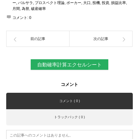
ー
,
バルサラ
,
プロスペクト理論
,
ポーカー
,
大口
,
投機
,
投資
,
損益比率
,
月間
,
為替
,
破産確率
コメント:
0
前の記事
次の記事
自動確率計算エクセルシート
コメント
コメント ( 0 )
トラックバック ( 0 )
この記事へのコメントはありません。