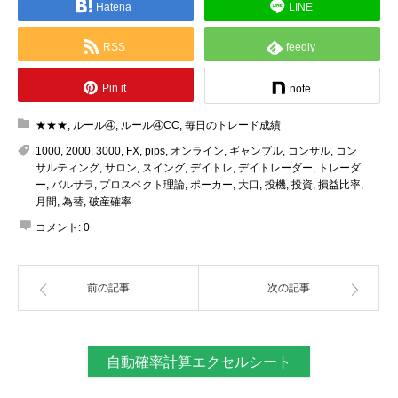
Hatena
LINE
RSS
feedly
Pin it
note
★★★
,
ルール④
,
ルール④CC
,
毎日のトレード成績
1000
,
2000
,
3000
,
FX
,
pips
,
オンライン
,
ギャンブル
,
コンサル
,
コン
サルティング
,
サロン
,
スイング
,
デイトレ
,
デイトレーダー
,
トレーダ
ー
,
バルサラ
,
プロスペクト理論
,
ポーカー
,
大口
,
投機
,
投資
,
損益比率
,
月間
,
為替
,
破産確率
コメント:
0
前の記事
次の記事
自動確率計算エクセルシート