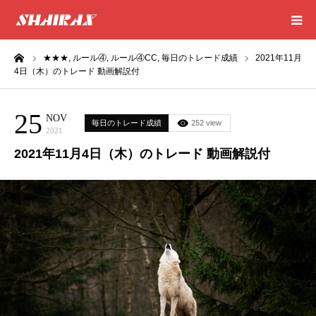
ーム
★★★,
ルール④,
ルール④CC,
毎日のトレード成績
2021年11月
HOME
4日（木）のトレード 動画解説付
RESULT
25
NOV
毎日のトレード成績
252 view
2021
SUCCESS
2021年11月4日（木）のトレード 動画解説付
CONSULTING
EXCEL SHEET
NEWS
CONTACT