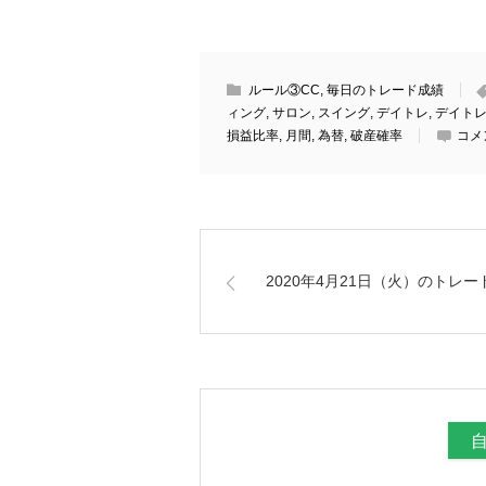
ルール③CC
,
毎日のトレード成績
ィング
,
サロン
,
スイング
,
デイトレ
,
デイト
損益比率
,
月間
,
為替
,
破産確率
コメ
2020年4月21日（火）のトレー