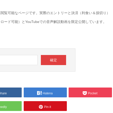
み閲覧可能なページです。実際のエントリーと決済（利食い＆損切り）
ード可能）とYouTubeでの音声解説動画を限定公開しています。
Share
Hatena
Pocket
eedly
Pin it