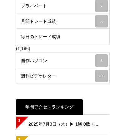
プライベート
7
月間トレード成績
56
毎日のトレード成績
(1,186)
自作パソコン
3
週刊ビデオレター
209
年間アクセスランキング
1
2025年7月3日（木）▶ 1勝 0敗 +…
2