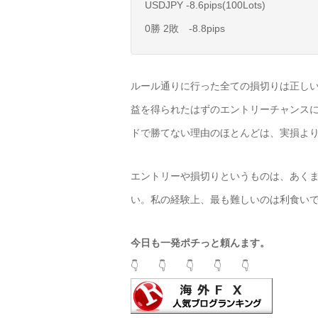
USDJPY -8.6pips(100Lots)
0勝 2敗 -8.8pips
ルール通りに行った全ての損切りは正し
益を得られたはずのエントリーチャンス
ドで勝てない理由のほとんどは、実損よ
エントリーや損切りというものは、あく
い。私の経験上、最も難しいのは利食い
今日も一発ポチっと頼んます。
👇 👇 👇 👇 👇