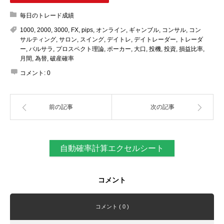
毎日のトレード成績
1000
,
2000
,
3000
,
FX
,
pips
,
オンライン
,
ギャンブル
,
コンサル
,
コン
サルティング
,
サロン
,
スイング
,
デイトレ
,
デイトレーダー
,
トレーダ
ー
,
バルサラ
,
プロスペクト理論
,
ポーカー
,
大口
,
投機
,
投資
,
損益比率
,
月間
,
為替
,
破産確率
コメント:
0
前の記事
次の記事
自動確率計算エクセルシート
コメント
コメント ( 0 )