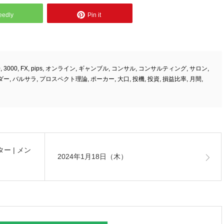
eedly
Pin it
0
,
3000
,
FX
,
pips
,
オンライン
,
ギャンブル
,
コンサル
,
コンサルティング
,
サロン
,
ダー
,
バルサラ
,
プロスペクト理論
,
ポーカー
,
大口
,
投機
,
投資
,
損益比率
,
月間
,
ター | メン
2024年1月18日（木）