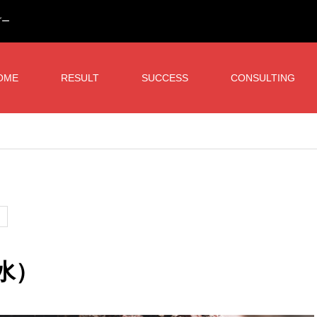
ダー
OME
RESULT
SUCCESS
CONSULTING
（水）