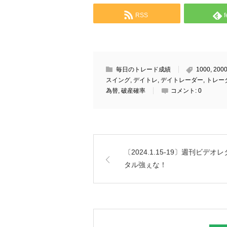
RSS
f
毎日のトレード成績
1000
,
200
スイング
,
デイトレ
,
デイトレーダー
,
トレー
為替
,
破産確率
コメント:
0
〔2024.1.15-19〕週刊ビデオレ
タル強ぇな！