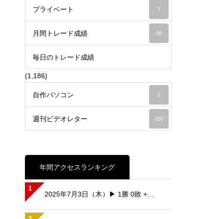
プライベート
7
月間トレード成績
56
毎日のトレード成績
(1,186)
自作パソコン
3
週刊ビデオレター
209
年間アクセスランキング
1
2025年7月3日（木）▶ 1勝 0敗 +…
2