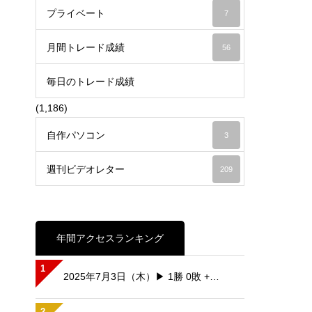
プライベート
7
月間トレード成績
56
毎日のトレード成績
(1,186)
自作パソコン
3
週刊ビデオレター
209
年間アクセスランキング
1
2025年7月3日（木）▶ 1勝 0敗 +…
2