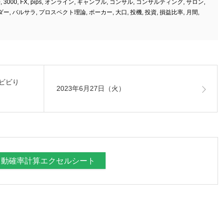
0
,
3000
,
FX
,
pips
,
オンライン
,
ギャンブル
,
コンサル
,
コンサルティング
,
サロン
,
ダー
,
バルサラ
,
プロスペクト理論
,
ポーカー
,
大口
,
投機
,
投資
,
損益比率
,
月間
,
のビビり
2023年6月27日（火）
自動確率計算エクセルシート