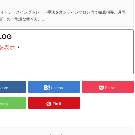
のデイトレ・スイングトレード手法をオンラインサロン内で徹底指導。月間
ダーの非常識な稼ぎ方。...
LOG
を表示
Share
Hatena
Pocket
eedly
Pin it