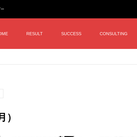
ダー
OME
RESULT
SUCCESS
CONSULTING
（月）