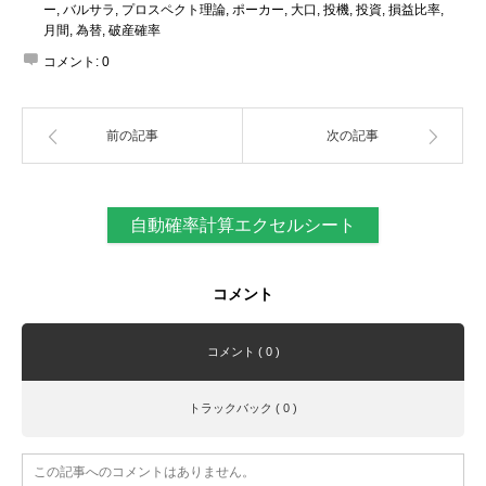
ー
,
バルサラ
,
プロスペクト理論
,
ポーカー
,
大口
,
投機
,
投資
,
損益比率
,
月間
,
為替
,
破産確率
コメント:
0
前の記事
次の記事
自動確率計算エクセルシート
コメント
コメント ( 0 )
トラックバック ( 0 )
この記事へのコメントはありません。