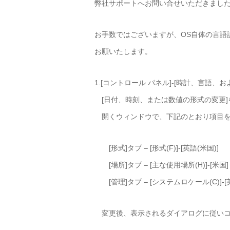
弊社サポートへお問い合せいただきまし
お手数ではございますが、OS自体の言語
お願いたします。
1.[コントロール パネル]-[時計、言語、お
[日付、時刻、または数値の形式の変更]
開くウィンドウで、下記のとおり項目を
[形式]タブ – [形式(F)]-[英語(米国)]
[場所]タブ – [主な使用場所(H)]-[米国]
[管理]タブ – [システムロケール(C)]-[英
変更後、表示されるダイアログに従いコ