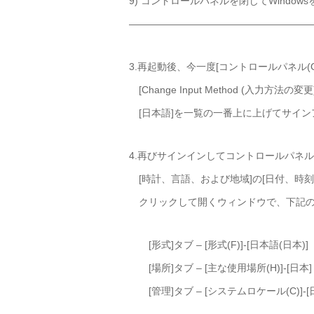
9) コントロールパネルを閉じてWindo
——————————————————
3.再起動後、今一度[コントロールパネル(Contr
[Change Input Method (入力方法の
[日本語]を一覧の一番上に上げてサインアウト
4.再びサインインしてコントロールパネ
[時計、言語、および地域]の[日付、時
クリックして開くウィンドウで、下記の
[形式]タブ – [形式(F)]-[日本語(日本)]
[場所]タブ – [主な使用場所(H)]-[日本]
[管理]タブ – [システムロケール(C)]-[