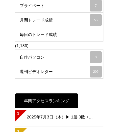
プライベート
7
月間トレード成績
56
毎日のトレード成績
(1,186)
自作パソコン
3
週刊ビデオレター
209
年間アクセスランキング
1
2025年7月3日（木）▶ 1勝 0敗 +…
2