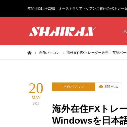
年間損益比率20倍｜オーストラリア・ケアンズ在住のFXトレー
H
ホーム
自作パソコン
海外在住FXトレーダー必見！ 英語バージ
20
自作パソコン
455 view
MAY
2021
海外在住FXトレ
Windowsを日