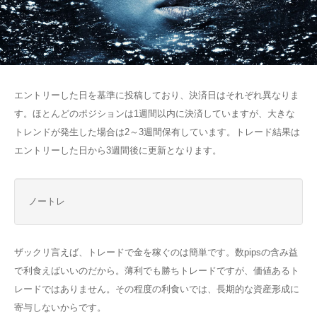
エントリーした日を基準に投稿しており、決済日はそれぞれ異なりま
す。ほとんどのポジションは1週間以内に決済していますが、大きな
トレンドが発生した場合は2～3週間保有しています。トレード結果は
エントリーした日から3週間後に更新となります。
ノートレ
ザックリ言えば、トレードで金を稼ぐのは簡単です。数pipsの含み益
で利食えばいいのだから。薄利でも勝ちトレードですが、価値あるト
レードではありません。その程度の利食いでは、長期的な資産形成に
寄与しないからです。