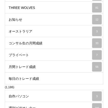
THREE WOLVES
81
お知らせ
12
オーストラリア
3
コンサル生の月間成績
33
プライベート
7
月間トレード成績
56
毎日のトレード成績
(1,186)
自作パソコン
3
週刊ビデオレター
209