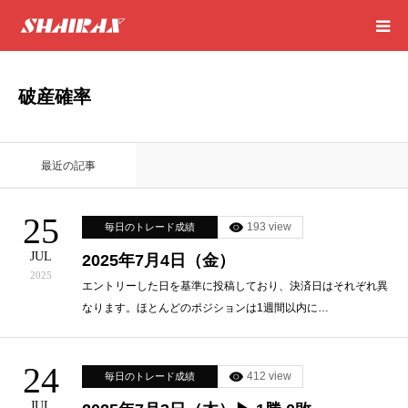
HOME
破産確率
RESULT
最近の記事
SUCCESS
25
193 view
毎日のトレード成績
CONSULTING
JUL
2025年7月4日（金）
2025
EXCEL SHEET
エントリーした日を基準に投稿しており、決済日はそれぞれ異
なります。ほとんどのポジションは1週間以内に…
NEWS
24
412 view
毎日のトレード成績
CONTACT
JUL