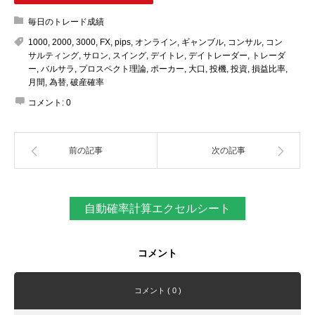
毎日のトレード成績
1000
,
2000
,
3000
,
FX
,
pips
,
オンライン
,
ギャンブル
,
コンサル
,
コン
サルティング
,
サロン
,
スイング
,
デイトレ
,
デイトレーダー
,
トレーダ
ー
,
バルサラ
,
プロスペクト理論
,
ポーカー
,
大口
,
投機
,
投資
,
損益比率
,
月間
,
為替
,
破産確率
コメント:
0
前の記事
次の記事
自動確率計算エクセルシート
コメント
コメント ( 0 )