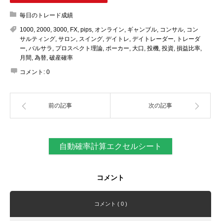
毎日のトレード成績
1000
,
2000
,
3000
,
FX
,
pips
,
オンライン
,
ギャンブル
,
コンサル
,
コン
サルティング
,
サロン
,
スイング
,
デイトレ
,
デイトレーダー
,
トレーダ
ー
,
バルサラ
,
プロスペクト理論
,
ポーカー
,
大口
,
投機
,
投資
,
損益比率
,
月間
,
為替
,
破産確率
コメント:
0
前の記事
次の記事
自動確率計算エクセルシート
コメント
コメント ( 0 )