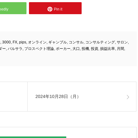
eedly
Pin it
0
,
3000
,
FX
,
pips
,
オンライン
,
ギャンブル
,
コンサル
,
コンサルティング
,
サロン
,
ダー
,
バルサラ
,
プロスペクト理論
,
ポーカー
,
大口
,
投機
,
投資
,
損益比率
,
月間
,
2024年10月28日（月）