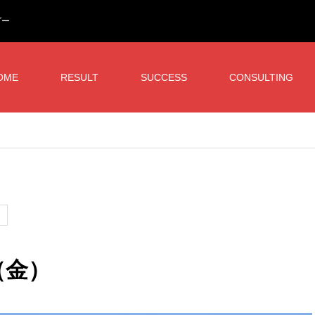
ダー
OME
RESULT
SUCCESS
CONSULTING
（金）