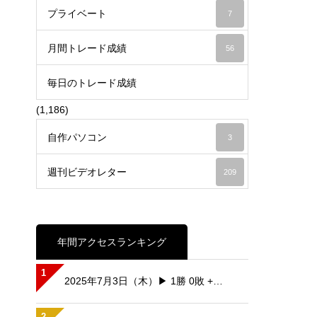
プライベート
7
月間トレード成績
56
毎日のトレード成績
(1,186)
自作パソコン
3
週刊ビデオレター
209
年間アクセスランキング
1
2025年7月3日（木）▶ 1勝 0敗 +…
2