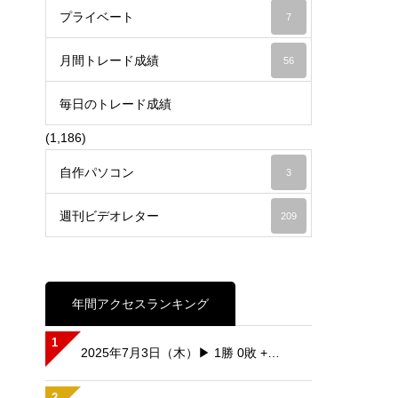
プライベート
7
月間トレード成績
56
毎日のトレード成績
(1,186)
自作パソコン
3
週刊ビデオレター
209
年間アクセスランキング
1
2025年7月3日（木）▶ 1勝 0敗 +…
2