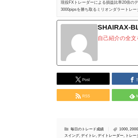
現役FXトレーダーによる損益比率20倍
3000pipsを勝ち取るミリオンダラートレー
SHAIRAX-B
自己紹介の全文
Post
RSS
f
毎日のトレード成績
1000
,
200
スイング
,
デイトレ
,
デイトレーダー
,
トレー