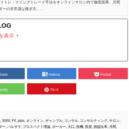
のデイトレ・スイングトレード手法をオンラインサロン内で徹底指導。月間
ダーの非常識な稼ぎ方。...
LOG
を表示
Share
Hatena
Pocket
eedly
Pin it
0
,
3000
,
FX
,
pips
,
オンライン
,
ギャンブル
,
コンサル
,
コンサルティング
,
サロン
,
ダー
,
バルサラ
,
プロスペクト理論
,
ポーカー
,
大口
,
投機
,
投資
,
損益比率
,
月間
,