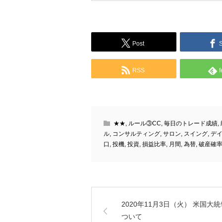
Post
RSS
f
★★
,
ルール③CC
,
毎日のトレード成績
,
ル
,
コンサルティング
,
サロン
,
スイング
,
デ
口
,
投機
,
投資
,
損益比率
,
月間
,
為替
,
破産確
2020年11月3日（火） 米国大
ついて