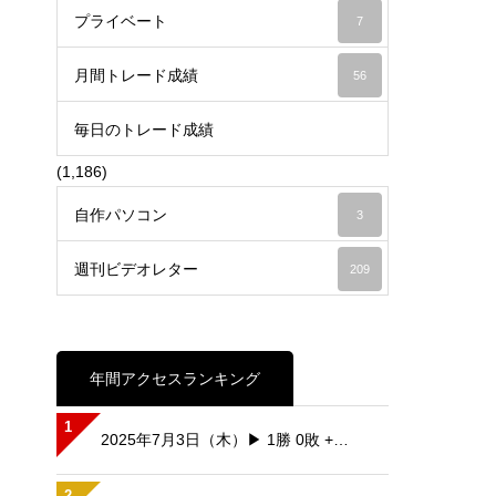
プライベート
7
月間トレード成績
56
毎日のトレード成績
(1,186)
自作パソコン
3
週刊ビデオレター
209
年間アクセスランキング
1
2025年7月3日（木）▶ 1勝 0敗 +…
2