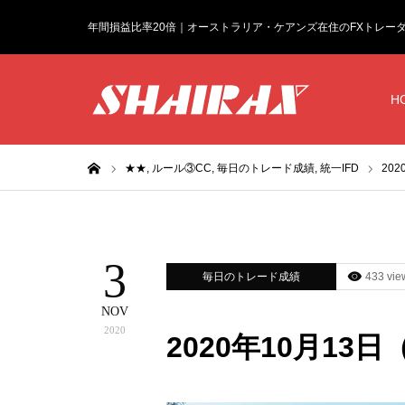
年間損益比率20倍｜オーストラリア・ケアンズ在住のFXトレー
H
ホーム
★★,
ルール③CC,
毎日のトレード成績,
統一IFD
20
3
毎日のトレード成績
433 vie
NOV
2020
2020年10月13