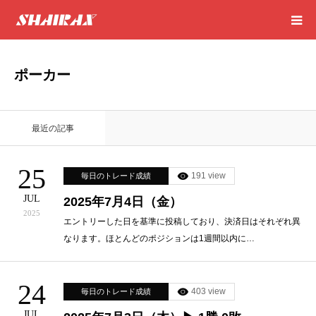
HOME
ポーカー
RESULT
最近の記事
SUCCESS
25
191 view
毎日のトレード成績
CONSULTING
JUL
2025年7月4日（金）
2025
EXCEL SHEET
エントリーした日を基準に投稿しており、決済日はそれぞれ異
なります。ほとんどのポジションは1週間以内に…
NEWS
24
403 view
毎日のトレード成績
CONTACT
JUL