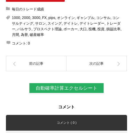
毎日のトレード成績
1000
,
2000
,
3000
,
FX
,
pips
,
オンライン
,
ギャンブル
,
コンサル
,
コン
サルティング
,
サロン
,
スイング
,
デイトレ
,
デイトレーダー
,
トレーダ
ー
,
バルサラ
,
プロスペクト理論
,
ポーカー
,
大口
,
投機
,
投資
,
損益比率
,
月間
,
為替
,
破産確率
コメント:
0
前の記事
次の記事
自動確率計算エクセルシート
コメント
コメント ( 0 )