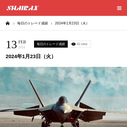
ーム
毎日のトレード成績
2024年1月23日（火）
HOME
13
RESULT
FEB
毎日のトレード成績
42 view
2024
2024年1月23日（火）
SUCCESS
CONSULTING
EXCEL SHEET
NEWS
CONTACT