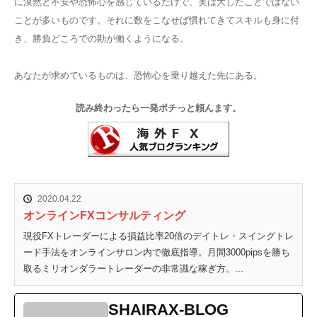
に漠然と不安や恐怖心を感じているだけで、実は大したことではない
ことが多いものです。それに数をこなせば慣れてきてスキルも身に付
き、勝負どころでの勘が働くようになる。
あなたが求めているものは、恐怖心を乗り越えた先にある。
読み終わったら一発ポチっと頼んます。
2020.04.22
オンラインFXコンサルティング
現役FXトレーダーによる損益比率20倍のデイトレ・スイングトレ
ード手法をオンラインサロン内で徹底指導。月間3000pipsを勝ち
取るミリオンダラートレーダーの非常識な稼ぎ方。...
SHAIRAX-BLOG