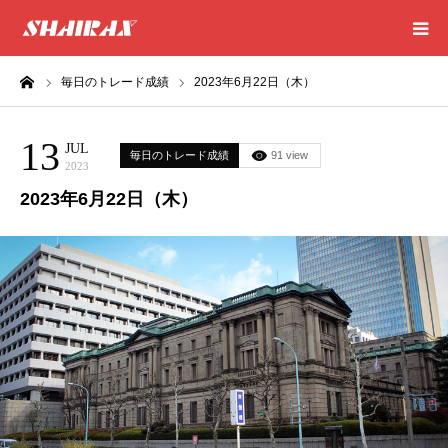
ーム
毎日のトレード成績
2023年6月22日（木）
HOME
13
RESULT
JUL
毎日のトレード成績
91 view
2023
2023年6月22日（木）
SUCCESS
CONSULTING
EXCEL SHEET
NEWS
CONTACT