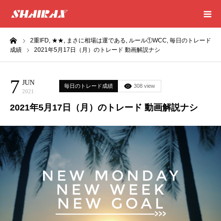
ーム
2重IFD,
★★,
まさに相場は運である,
ルール①WCC,
毎日のトレード
HOME
成績
2021年5月17日（月）のトレード 動画解説ナシ
RESULT
7
JUN
毎日のトレード成績
308 view
2021
SUCCESS
2021年5月17日（月）のトレード 動画解説ナシ
CONSULTING
EXCEL SHEET
NEWS
CONTACT