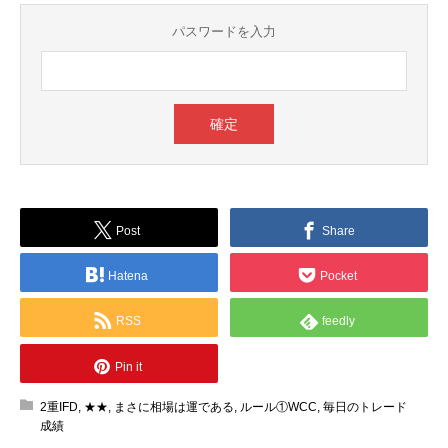
パスワードを入力
Post
Share
Hatena
Pocket
RSS
feedly
Pin it
2重IFD
,
★★
,
まさに相場は運である
,
ルール①WCC
,
毎日のトレード
成績