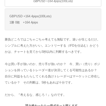
GBPUSD +164.4pips(100Lots)
GBPUSD +164.4pips(100Lots)
1勝 0敗 +164.4pips
勝負どころではごちゃごちゃ考えても無駄です。迷いが生じるだけ。
シンプルに考えた方がいい。エントリーする（IFDを仕込む）かどう
かは、チャートを見てから5秒以内に判断するべきです。
今は買い手が強いのか、売り手が強いのか？ 今、買い（売り）ポジ
ションを持っているトレーダー達が決済してくる可能性はあるか？
自分に利益をもたらしてくれる負けトレーダーはマーケットに存在し
ているか？ その判断は、5秒もあれば十分です。
だから、『考えるな、感じろ！』なのです。
読み終わったら一発ポチっと頼んます。